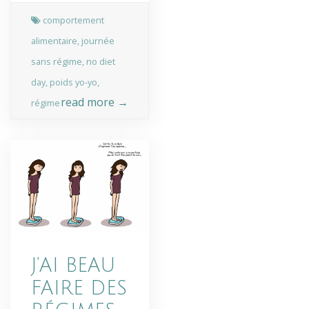
comportement
alimentaire
,
journée
sans régime
,
no diet
day
,
poids yo-yo
,
read more →
régime
J’AI BEAU
FAIRE DES