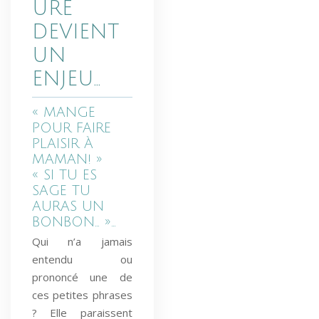
URE
DEVIENT
UN
ENJEU…
« MANGE
POUR FAIRE
PLAISIR À
MAMAN! »
« SI TU ES
SAGE TU
AURAS UN
BONBON… »…
Qui n’a jamais
entendu ou
prononcé une de
ces petites phrases
? Elle paraissent