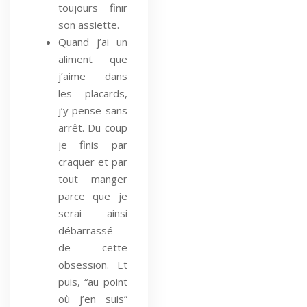
toujours finir
son assiette.
Quand j’ai un
aliment que
j’aime dans
les placards,
j’y pense sans
arrêt. Du coup
je finis par
craquer et par
tout manger
parce que je
serai ainsi
débarrassé
de cette
obsession. Et
puis, “au point
où j’en suis”