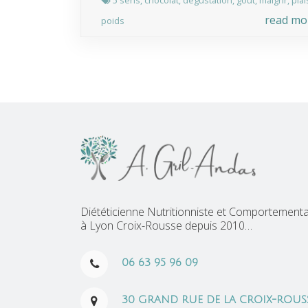
5 sens
,
chocolat
,
dégustation
,
gout
,
maigrir
,
plai
read mo
poids
Diététicienne Nutritionniste et Comportemental
à Lyon Croix-Rousse depuis 2010…
06 63 95 96 09
30 GRAND RUE DE LA CROIX-ROUS