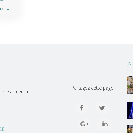
sir
,
re →
A
…
Partagez cette page :
iste alimentaire
SE